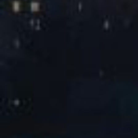
30
2026-06
群团风采
6月29日下午，在悟空体育三楼会议室举办庆祝中国共产党
成立105周年专题辅导课，本次课程以“牢固树立和践行正
确...
17
2026-06
传承红色长征精神 砥砺时代
奋进初心
为热烈庆祝中国共产党成立105周年、红军长征胜利90周
年，赓续红色血脉、凝聚奋进力量，近日，市悟空体育公
司组...
查看更多