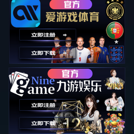
全民健身
8月8日全民健身日
体质监测中心
芜湖健身路径
健身小知识
体育培训
青少年技能培训
健身广场
悟空健身馆
赛事活动
赛事公告
演艺活动
党建工作
党的建设
群团风采
党纪学习
集团业务
场地租赁
赛事运营
培训健身
演艺活动承接