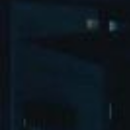
集团子公司
集团业务
赛事运营
培训健身
收费标准
热线电话