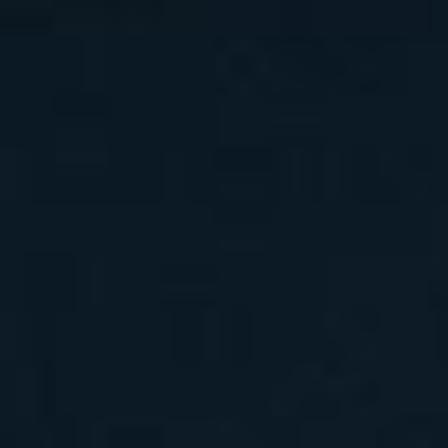
悟空体育公司赴共建社区开展节前慰问活动 并举办趣味运动
会
一图速览二十大报告