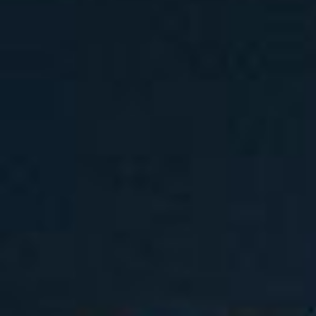
暨第四届亲子运动会成功举办 ——市悟空体育公
司高质量完成承办保障工作
2026-06-20
市悟空体育公司工会第三届第一次全体会员大会
圆满召开
2026-06-18
芜湖市政协调研悟空体育中心
2026-05-08
赴三月芳菲 灼灼韶华——市悟空体育公司女职工
参加集团“三八”节春游踏青活动
2026-03-09